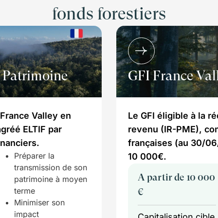
fonds forestiers
 Patrimoine
GFI France Val
 France Valley en
Le GFI éligible à la r
agréé ELTIF par
revenu (IR-PME), co
inanciers.
françaises (au 30/06
Préparer la
10 000€.
transmission de son
A partir de 10 000
patrimoine à moyen
terme
€
Minimiser son
impact
Capitalisation cible