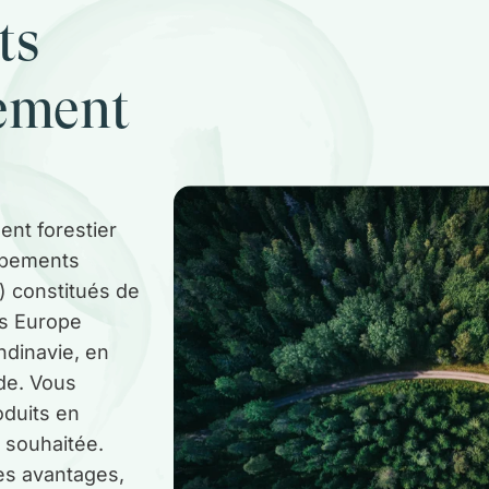
ts
sement
nt forestier
upements
) constitués de
ds Europe
ndinavie, en
de. Vous
oduits en
on souhaitée.
des avantages,