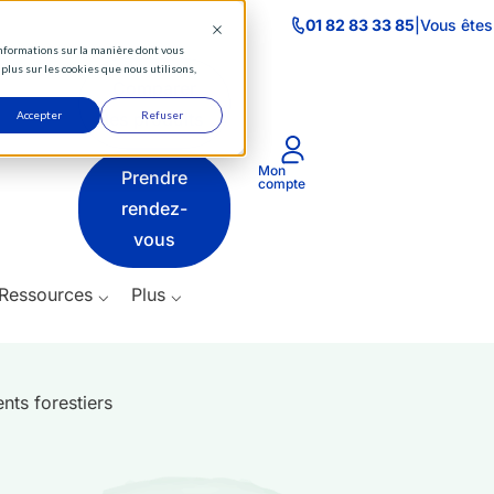
⌵
01 82 83 33 85
|
Vous êtes
 informations sur la manière dont vous
Actifs
plus sur les cookies que nous utilisons,
Comparer
⌵
Accepter
les produits
Refuser
Produits
Mon
Prendre
⌵
compte
rendez-
Ressources
vous
⌵
Ressources ⌵
Plus ⌵
Plus
⌵
nts forestiers