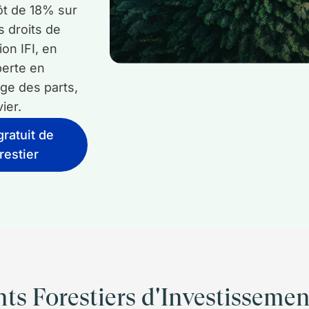
ôt de 18% sur
s droits de
on IFI, en
perte en
cage des parts,
vier.
gratuit de
restier
 Forestiers d'Investissement