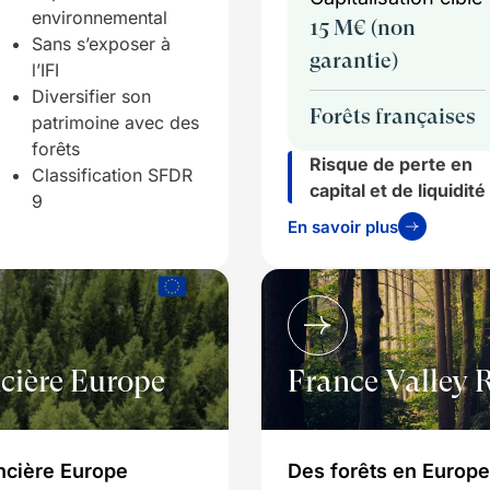
environnemental
15 M€ (non
Sans s’exposer à
garantie)
l’IFI
Diversifier son
Forêts françaises
patrimoine avec des
forêts
Risque de perte en
Classification SFDR
capital et de liquidité
9
En savoir plus
cière Europe
France Valley 
ncière Europe
Des forêts en Europe 