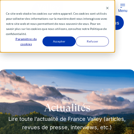
Menu
Ce site web stocke les cookies sur votre appareil. Ces cookies sont utilisés
pour collecter des informations sur la manière dont vous interagissez avec
Comparer les produits
Prendre rendez-vous
notre site web et nous permettent de nous souvenir de vous. Pour en
savoir plus sur les cookies que nous utilisons, consultez notre Politique de
FR
confidentialité.
Paramètres du
EN
Accepter
Refuser
cookies
Tél
RDV
Vous êtes :
Particuliers
Institutionnels
Distributeurs
Diversifier
Actualités
Nos forêts
Lire toute l’actualité de France Valley (articles,
revues de presse, interviews, etc.)