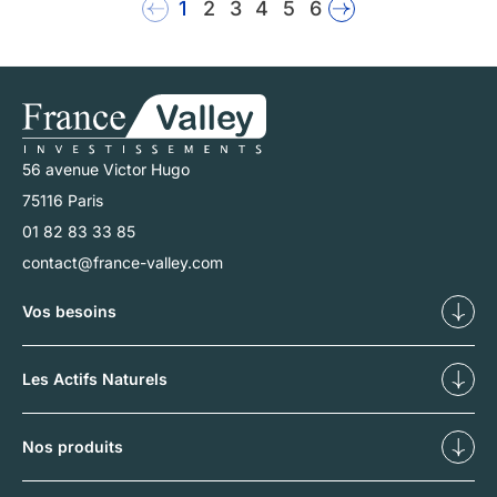
1
2
3
4
5
6
56 avenue Victor Hugo
75116 Paris
01 82 83 33 85
contact@france-valley.com
Vos besoins
Diversifier
Déf
Les Actifs Naturels
Nos forêts
No
Nos produits