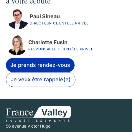
à votre écoute
Paul Sineau
DIRECTEUR CLIENTÈLE PRIVÉE
Charlotte Fusin
RESPONSABLE CLIENTÈLE PRIVÉE
Je prends rendez-vous
Je veux être rappelé(e)
56 avenue Victor Hugo