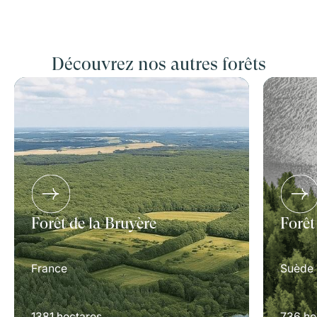
Découvrez nos autres forêts
Forêt de la Bruyère
Forêt
France
Suède
1381 hectares
736 he