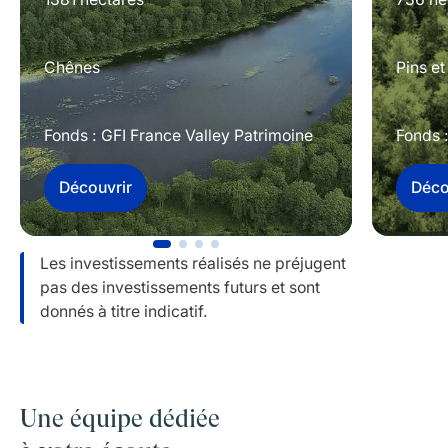
Chênes
Pins et
Fonds : GFI France Valley Patrimoine
Fonds 
Découvrir
Déco
Les investissements réalisés ne préjugent
pas des investissements futurs et sont
donnés à titre indicatif.
Une équipe dédiée