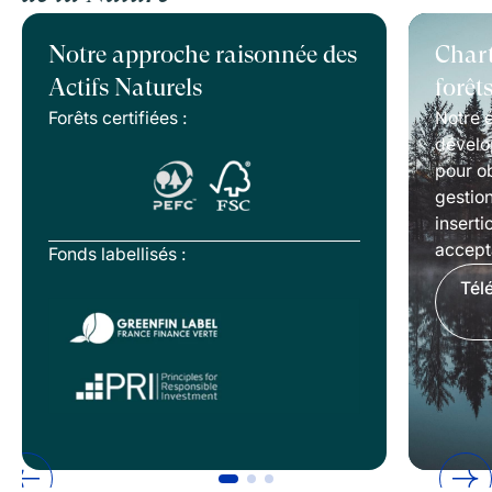
Notre approche raisonnée des
Chart
Actifs Naturels
forêt
Forêts certifiées :
Notre é
dévelo
pour ob
gestion
inserti
accepta
Fonds labellisés :
Tél