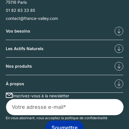
75116 Paris
01 82 83 33 85
contact@france-valley.com
Vos besoins
Diversifier
Déf
Les Actifs Naturels
Nos forêts
No
Nos produits
Investissements forestiers
Inv
À propos
Inscrivez-vous à la newsletter
Qui sommes-nous ?
No
En vous abonnant, vous acceptez la politique de confidentialité