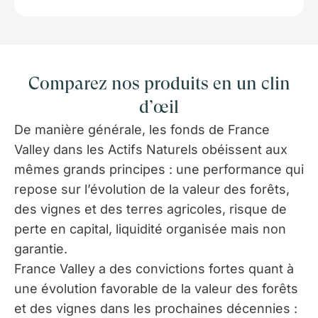
Gestion un Bulletin Semestriel, avec les données
financières clés de la Société (prix de souscription et
valeur de retrait et un point sur le patrimoine agricole et
son exploitation, point environnemental). Ils sont
également appelés, chaque année, à voter (par
Comparez nos produits en un clin
consultation écrite) sur un certain nombre de points
dont l'approbation des comptes et l'éventuel dividende
d’œil
de l'exercice écoulé. Préalablement au vote, tous les
De manière générale, les fonds de France
points font l'objet d'une communication auprès de
Valley dans les Actifs Naturels obéissent aux
chacun des Actionnaires.
mêmes grands principes : une performance qui
Toutes ces informations sont, en outre, rendues
repose sur l’évolution de la valeur des forêts,
disponibles dans un espace personnel accessible à
chaque investisseur, sur le site Internet de France
des vignes et des terres agricoles, risque de
Valley.
perte en capital, liquidité organisée mais non
garantie.
France Valley a des convictions fortes quant à
une évolution favorable de la valeur des forêts
et des vignes dans les prochaines décennies :