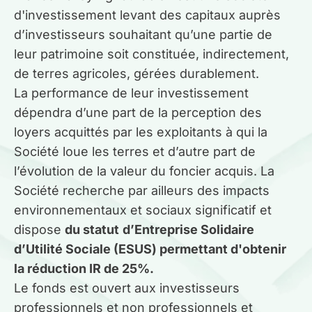
d'investissement levant des capitaux auprès
d’investisseurs souhaitant qu’une partie de
Guides gratuits
leur patrimoine soit constituée, indirectement,
de terres agricoles, gérées durablement.
Qui sommes-nous ?
La performance de leur investissement
Mon compte
dépendra d’une part de la perception des
loyers acquittés par les exploitants à qui la
Société loue les terres et d’autre part de
Comparer les produits
l’évolution de la valeur du foncier acquis. La
Société recherche par ailleurs des impacts
Prendre rendez-vous
environnementaux et sociaux significatif et
dispose
du statut
d’Entreprise Solidaire
d’Utilité Sociale (ESUS) permettant d'obtenir
la réduction IR de 25%.
Le fonds est ouvert aux investisseurs
professionnels et non professionnels et