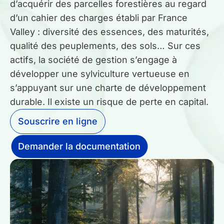
d’acquérir des parcelles forestières au regard
d’un cahier des charges établi par France
Guides gratuits
Valley : diversité des essences, des maturités,
qualité des peuplements, des sols… Sur ces
actifs, la société de gestion s’engage à
Qui sommes-nous ?
développer une sylviculture vertueuse en
Mon compte
s’appuyant sur une charte de développement
durable.
Il existe un risque de perte en capital.
Comparer les produits
Souscrire en ligne
Prendre rendez-vous
Demander la documentation