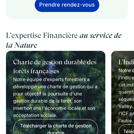
Prendre rendez-vous
L’expertise Financière
au service de
la Nature
Charte de gestion durable des
L’Ind
Notre 
forêts françaises
l’Indic
Notre équipe d’experts forestiers a
cet ind
développé une charte de gestion qui a
quanti
pour objectif la poursuite d'une
séques
gestion durable de la forêt, son
Valley.
insertion ans l'économie locale et son
l’ICF 
acceptation sociale.
l’autre.
Télécharger la charte de gestion
Télé
durable