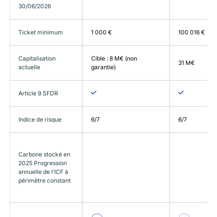
30/06/2026
Ticket minimum
1 000 €
100 016 €
Capitalisation
Cible : 8 M€ (non
31 M€
actuelle
garantie)
Article 9 SFDR
Indice de risque
6/7
6/7
Carbone stocké en
2025 Progression
annuelle de l’ICF à
périmètre constant