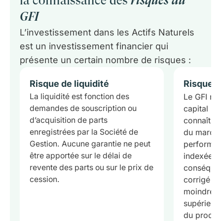
la connaissance des
risques du
GFI
L’investissement dans les Actifs Naturels
est un investissement financier qui
présente un certain nombre de risques :
Risque de liquidité
Risque d
La liquidité est fonction des
Le GFI n’o
demandes de souscription ou
capital ; c
d’acquisition de parts
connaîtra 
enregistrées par la Société de
du marché 
Gestion. Aucune garantie ne peut
performan
être apportée sur le délai de
indexée à 
revente des parts ou sur le prix de
conséquen
cession.
corrigé de
moindre si 
supérieur
du produit