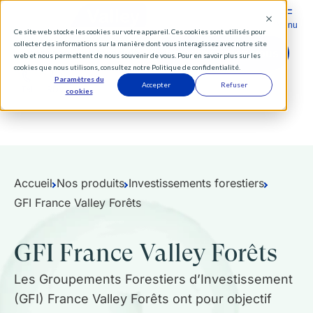
Menu
Ce site web stocke les cookies sur votre appareil. Ces cookies sont utilisés pour
collecter des informations sur la manière dont vous interagissez avec notre site
Comparer les produits
Prendre rendez-vous
web et nous permettent de nous souvenir de vous. Pour en savoir plus sur les
cookies que nous utilisons, consultez notre Politique de confidentialité.
Paramètres du
Accepter
Refuser
Tél
RDV
cookies
Vous êtes :
Particuliers
Institutionnels
Distributeurs
Accueil
Nos produits
Investissements forestiers
GFI France Valley Forêts
Diversifier
GFI France Valley Forêts
Nos forêts
Les Groupements Forestiers d’Investissement
(GFI) France Valley Forêts ont pour objectif
Investissements forestiers