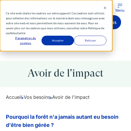
Menu
Ce site web stocke les cookies sur votre appareil. Ces cookies sont utilisés
pour collecter des informations sur la manière dont vous interagissez avec
Comparer les produits
Prendre rendez-vous
notre site web et nous permettent de nous souvenir de vous. Pour en
savoir plus sur les cookies que nous utilisons, consultez notre Politique de
confidentialité.
Tél
RDV
Paramètres du
Accepter
Refuser
cookies
Vous êtes :
Particuliers
Institutionnels
Distributeurs
Avoir de l'impact
Diversifier
Accueil
Vos besoins
Avoir de l'impact
Nos forêts
Pourquoi la forêt n'a jamais autant eu besoin
d'être bien gérée ?
Investissements forestiers