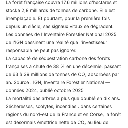
La forêt française couvre 17,6 millions d'hectares et
stocke 2,8 milliards de tonnes de carbone. Elle est
Guides gratuits
irremplaçable. Et pourtant, pour la première fois
depuis un siècle, ses signaux vitaux se dégradent.
Les données de l'Inventaire Forestier National 2025
Qui sommes-nous ?
de l'IGN dessinent une réalité que l'investisseur
Mon compte
responsable ne peut pas ignorer.
La capacité de séquestration carbone des forêts
Comparer les produits
françaises a chuté de 38 % en une décennie, passant
de 63 à 39 millions de tonnes de CO₂ absorbées par
Prendre rendez-vous
an. Source : IGN, Inventaire Forestier National —
données 2024, publié octobre 2025
La mortalité des arbres a plus que doublé en dix ans.
Sécheresses, scolytes, incendies : dans certaines
régions du nord-est de la France et en Corse, la forêt
est désormais émettrice nette de CO₂ au lieu de