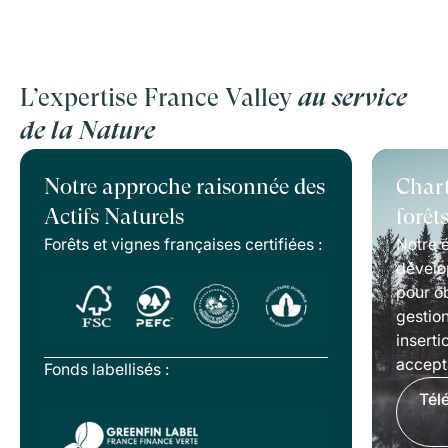
L’expertise France Valley
au service
de la Nature
Notre approche raisonnée des
Chart
Actifs Naturels
forêt
Forêts et vignes françaises certifiées :
Notre é
dévelo
pour ob
gestion
inserti
accepta
Fonds labellisés :
Tél