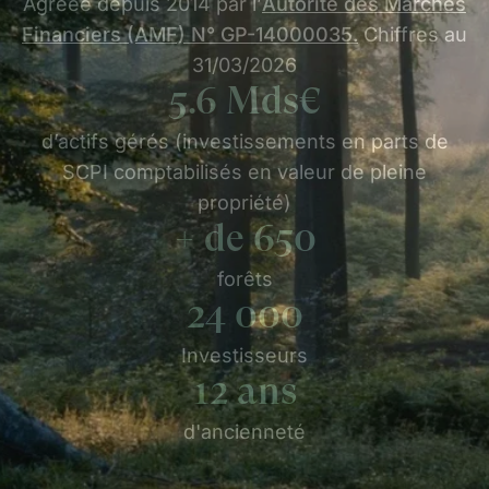
Agréée depuis 2014 par l’
Autorité des Marchés
Financiers (AMF) N° GP-14000035.
Chiffres au
31/03/2026
5.6
Mds€
d’actifs gérés (investissements en parts de
SCPI comptabilisés en valeur de pleine
propriété)
+ de
650
forêts
24 000
Investisseurs
12
ans
d'ancienneté