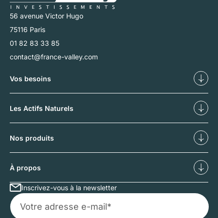
56 avenue Victor Hugo
75116 Paris
01 82 83 33 85
contact@france-valley.com
Vos besoins
Diversifier
Déf
Les Actifs Naturels
Nos forêts
No
Nos produits
Investissements forestiers
Inv
À propos
Inscrivez-vous à la newsletter
Qui sommes-nous ?
No