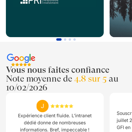
Vous nous faites confiance
Note moyenne de
4.8 sur 5
au
10/02/2026
Souscr
Expérience client fluide. L’intranet
juillet
dédié donne de nombreuses
GFI en
informations. Bref, impeccable !