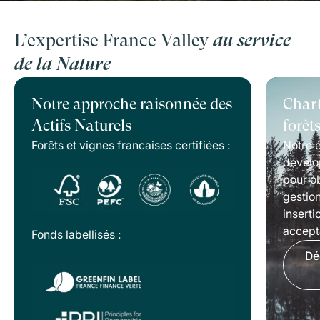
L’expertise France Valley
au service
de la Nature
Notre approche raisonnée des
Chart
Actifs Naturels
forêt
Forêts et vignes francaises certifiées :
Notre é
dévelo
pour ob
gestion
inserti
accepta
Fonds labellisés :
Dé