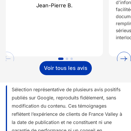
d'info
Jean-Pierre B.
facilit
docume
remplir
sérieu
interlo
Voir tous les avis
Sélection représentative de plusieurs avis positifs
publiés sur Google, reproduits fidèlement, sans
modification du contenu. Ces témoignages
reflètent l’expérience de clients de France Valley à
la date de publication et ne constituent ni une
garantie de performance ni un conseil en