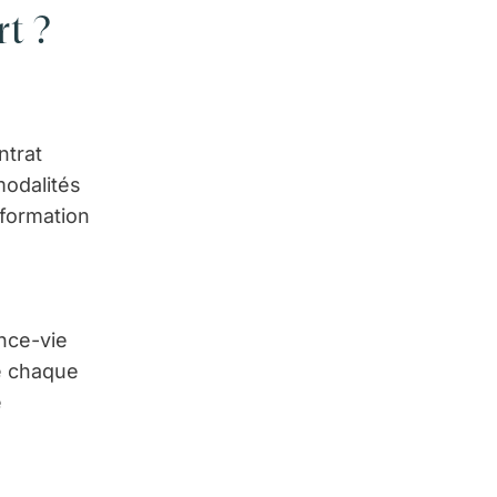
t ?
ntrat
modalités
formation
ance-vie
de chaque
e