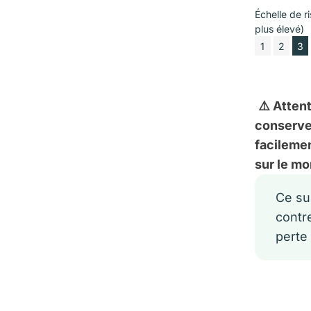
Échelle de ri
plus élevé)
1
2
3
⚠️ Atten
conservez
facilemen
sur le mo
Ce su
contr
perte 