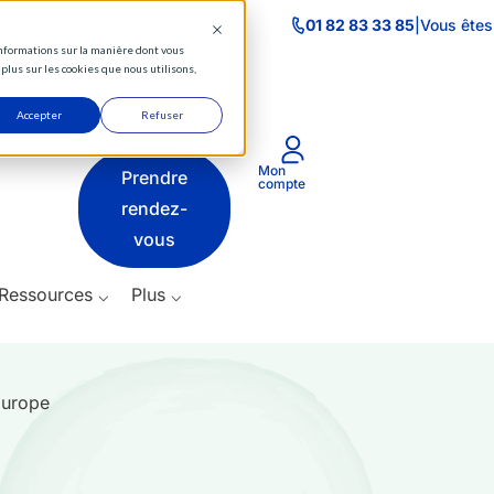
⌵
01 82 83 33 85
|
Vous êtes
 informations sur la manière dont vous
Actifs
plus sur les cookies que nous utilisons,
Comparer
⌵
Accepter
les produits
Refuser
Produits
Mon
Prendre
⌵
compte
rendez-
Ressources
vous
⌵
Ressources ⌵
Plus ⌵
Plus
⌵
Europe