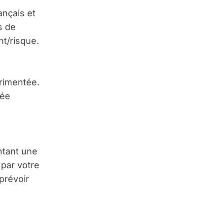
ançais et
s de
nt/risque.
érimentée.
sée
ntant une
e par votre
prévoir