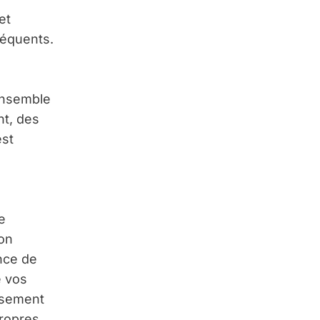
et
séquents.
 ensemble
nt, des
est
e
ion
nce de
e vos
issement
propres.