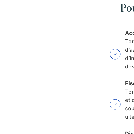
Po
Acc
Ter
d’a
d’i
des
Fis
Ter
et 
sou
ult
Div