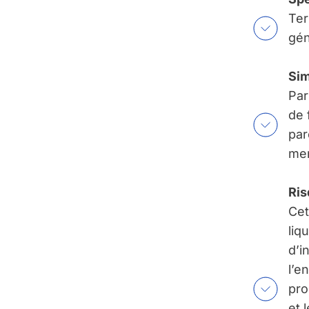
Ter
gén
Sim
Par
de 
par
men
Ris
Cet
liq
d’i
l’e
pro
et 