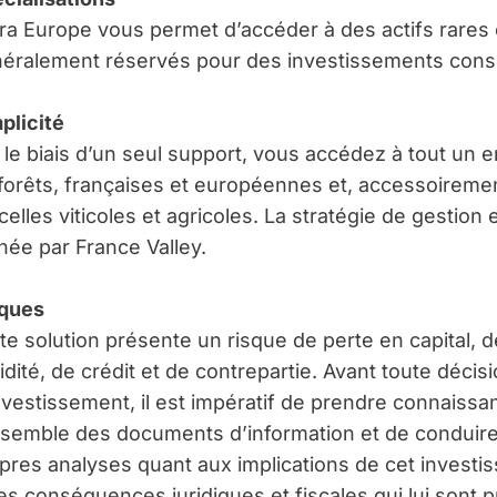
ra Europe vous permet d’accéder à des actifs rares 
éralement réservés pour des investissements con
plicité
 le biais d’un seul support, vous accédez à tout un
forêts, françaises et européennes et, accessoireme
celles viticoles et agricoles. La stratégie de gestion 
ée par France Valley.
ques
te solution présente un risque de perte en capital, d
uidité, de crédit et de contrepartie. Avant toute décis
nvestissement, il est impératif de prendre connaissa
nsemble des documents d’information et de conduir
pres analyses quant aux implications de cet invest
les conséquences juridiques et fiscales qui lui sont 