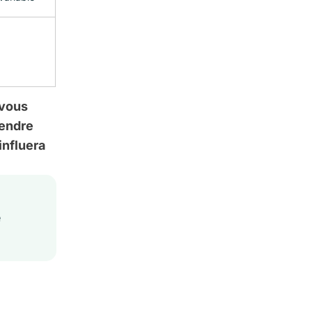
 vous
vendre
influera
e