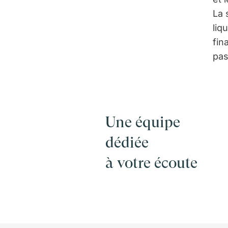
La 
liq
fin
pas
Une équipe
dédiée
à votre écoute