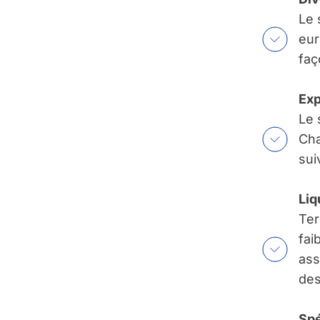
Le 
eur
faç
Exp
Le 
Cha
sui
Liq
Ter
fai
ass
des
Spé