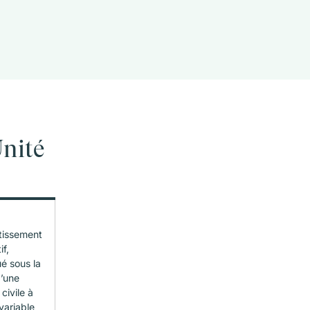
Unité
tissement
if,
ué sous la
’une
civile à
variable