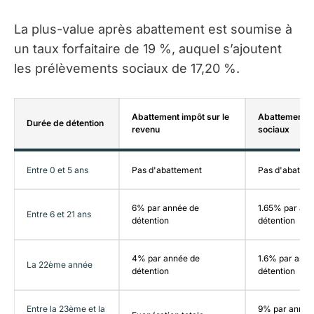
La plus-value après abattement est soumise à
un taux forfaitaire de 19 %, auquel s’ajoutent
les prélèvements sociaux de 17,20 %.
Abattement impôt sur le
Abattement p
Durée de détention
revenu
sociaux
Entre 0 et 5 ans
Pas d'abattement
Pas d'abatte
6% par année de
1.65% par an
Entre 6 et 21 ans
détention
détention
4% par année de
1.6% par anné
La 22ème année
détention
détention
Entre la 23ème et la
9% par année