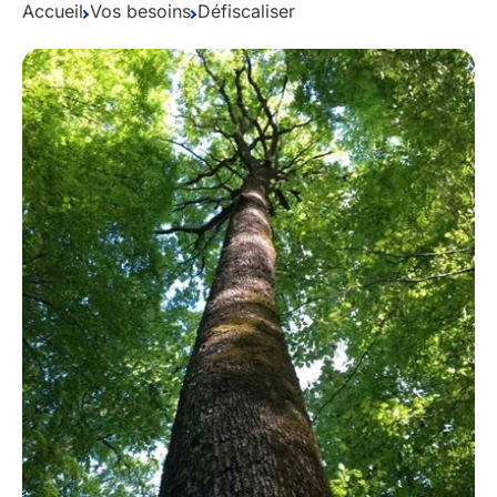
Accueil
Vos besoins
Défiscaliser
Guides gratuits
Qui sommes-nous ?
Mon compte
Comparer les produits
Prendre rendez-vous