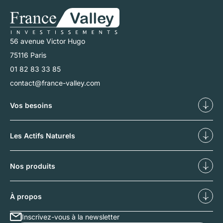
56 avenue Victor Hugo
75116 Paris
01 82 83 33 85
contact@france-valley.com
Vos besoins
Diversifier
Déf
Les Actifs Naturels
Nos forêts
No
Nos produits
Investissements forestiers
Inv
À propos
Inscrivez-vous à la newsletter
Qui sommes-nous ?
No