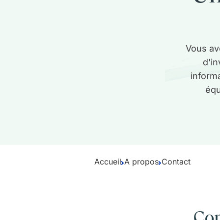
Vous av
d'i
inform
équ
Accueil
A propos
Contact
Con