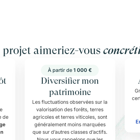
 projet aimeriez-vous
concréti
À partir de
1 000 €
ôt
Diversifier mon
Gr
patrimoine
cer
Les fluctuations observées sur la
de
valorisation des forêts, terres
e de
agricoles et terres viticoles, sont
E
age
généralement moins marquées
on
que sur d’autres classes d’actifs.
Nous vous rappelons que les