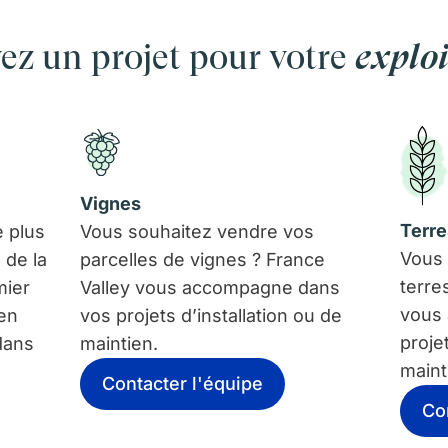
ez un projet pour votre
exploi
Vignes
Terre
 plus
Vous souhaitez vendre vos
Vous 
 de la
parcelles de vignes ? France
terre
mier
Valley vous accompagne dans
vous
 en
vos projets d’installation ou de
proje
dans
maintien.
maint
Contacter l'équipe
Co