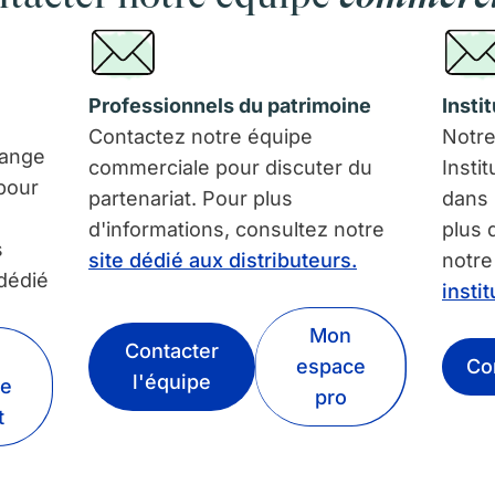
Professionnels du patrimoine
Insti
Contactez notre équipe
Notre
hange
commerciale pour discuter du
Insti
pour
partenariat. Pour plus
dans 
d'informations, consultez notre
plus 
s
site dédié aux distributeurs.
notr
 dédié
insti
Mon
Contacter
espace
Co
l'équipe
ce
pro
t