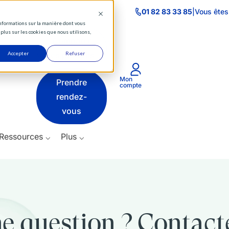
⌵
01 82 83 33 85
|
Vous êtes
 informations sur la manière dont vous
Actifs
plus sur les cookies que nous utilisons,
Comparer
⌵
Accepter
les produits
Refuser
Produits
Mon
Prendre
⌵
compte
rendez-
Ressources
vous
⌵
Ressources ⌵
Plus ⌵
Plus
⌵
e question ? Contact