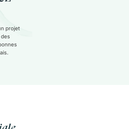
n projet
 des
 bonnes
ais.
iale