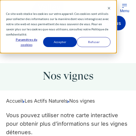
Menu
Ce site web stocke les cookies sur votre appareil. Ces cookies sont utilisés
pour collecter des informations sur la manière dont vous interagissez avec
Comparer les produits
Prendre rendez-vous
notre site web et nous permettent de nous souvenir de vous. Pour en
savoir plus sur les cookies que nous utilisons, consultez notre Politique de
confidentialité.
Tél
RDV
Paramètres du
Accepter
Refuser
cookies
Vous êtes :
Particuliers
Institutionnels
Distributeurs
Nos vignes
Diversifier
Accueil
Les Actifs Naturels
Nos vignes
Nos forêts
Vous pouvez utiliser notre carte interactive
pour obtenir plus d’informations sur les vignes
détenues.
Investissements forestiers