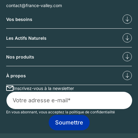
contact@france-valley.com
Vos besoins
Diversifier
Déf
Les Actifs Naturels
Nos forêts
No
Nos produits
Investissements forestiers
Inv
À propos
Inscrivez-vous à la newsletter
Qui sommes-nous ?
No
En vous abonnant, vous acceptez la politique de confidentialité