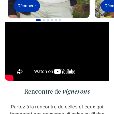
Découvrir
Déco
Rencontre de
vignerons
Partez à la rencontre de celles et ceux qui
façonnent nos paysages viticoles au fil des