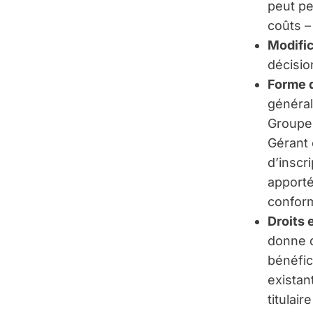
peut pe
coûts –
Modific
décision
Forme 
général
Groupem
Gérant 
d’inscr
apporté
conform
Droits 
donne d
bénéfic
existan
titulai