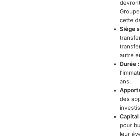
devront
Groupem
cette d
Siège s
transfe
transfe
autre e
Durée :
l’immat
ans.
Apports
des app
investi
Capital
pour bu
leur éve