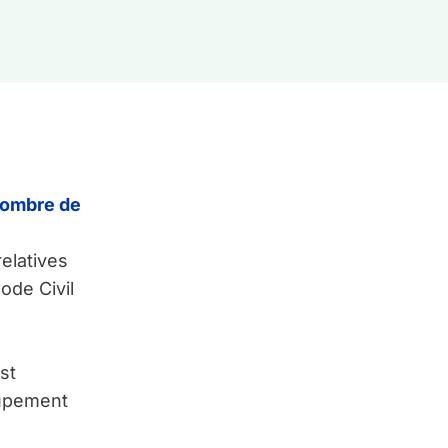
 nombre de
relatives
ode Civil
est
oupement