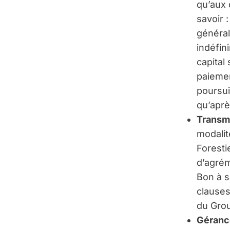
qu’aux 
savoir 
général
indéfin
capital 
paiemen
poursui
qu’aprè
Transmi
modalit
Foresti
d’agrém
Bon à s
clauses
du Grou
Géranc