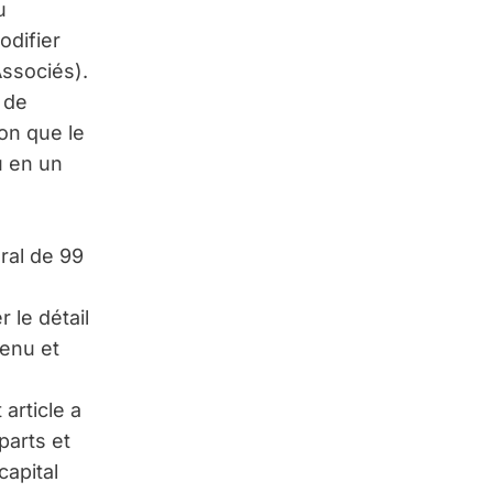
u
odifier
Associés).
 de
lon que le
u en un
ral de 99
 le détail
tenu et
t article a
parts et
capital