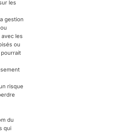
sur les
la gestion
 ou
, avec les
oisés ou
 pourrait
issement
 un risque
perdre
nom du
s qui