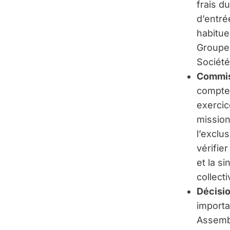
frais d
d’entré
habitue
Groupem
Société
Commis
comptes
exercic
mission
l’exclu
vérifier
et la s
collect
Décisio
importa
Assembl