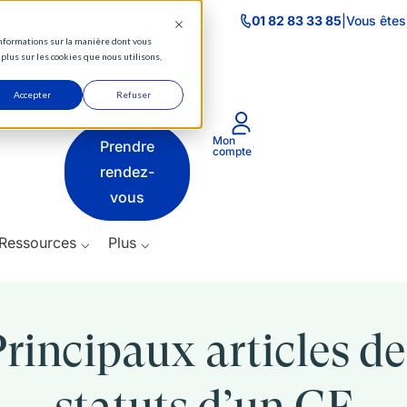
⌵
01 82 83 33 85
|
Vous êtes
 informations sur la manière dont vous
Actifs
plus sur les cookies que nous utilisons,
Comparer
⌵
Accepter
les produits
Refuser
Produits
Mon
Prendre
⌵
compte
rendez-
Ressources
vous
⌵
Ressources ⌵
Plus ⌵
Plus
⌵
Principaux articles de