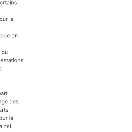
ertains
our la
dique en
s du
testations
e
art
tage des
arts
our le
ainsi