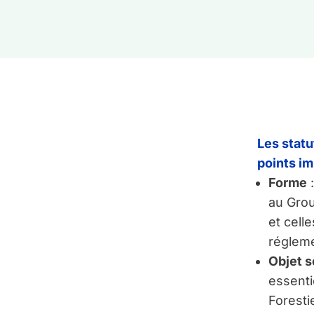
Les statu
points im
Forme
au Grou
et celle
régleme
Objet s
essenti
Foresti