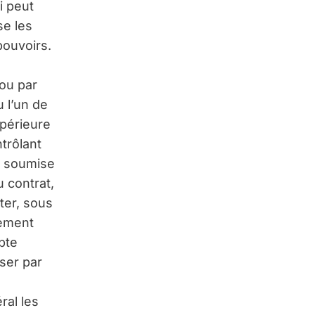
i peut
se les
pouvoirs.
 ou par
 l’un de
upérieure
ntrôlant
e soumise
u contrat,
ter, sous
pement
pte
iser par
ral les