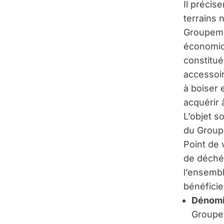
Il précis
terrains 
Groupemen
économiqu
constitué
accessoir
à boiser 
acquérir à
L’objet s
du Group
Point de v
de déchéa
l’ensembl
bénéficie
Dénomi
Groupem