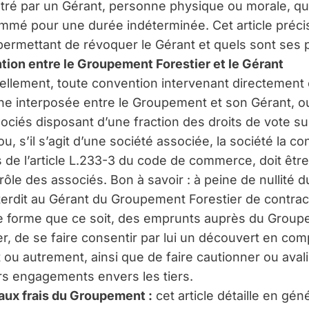
tré par un Gérant, personne physique ou morale, qu
mmé pour une durée indéterminée. Cet article préci
permettant de révoquer le Gérant et quels sont ses 
ion entre le Groupement Forestier et le Gérant
ellement, toute convention intervenant directement
e interposée entre le Groupement et son Gérant, ou
ociés disposant d’une fraction des droits de vote s
u, s’il s’agit d’une société associée, la société la co
 de l’article L.233-3 du code de commerce, doit êtr
rôle des associés. Bon à savoir : à peine de nullité d
interdit au Gérant du Groupement Forestier de contrac
e forme que ce soit, des emprunts auprès du Grou
er, de se faire consentir par lui un découvert en com
 ou autrement, ainsi que de faire cautionner ou aval
urs engagements envers les tiers.
aux frais du Groupement :
cet article détaille en géné