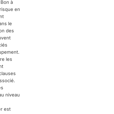
 Bon à
(risque en
nt
ans le
ion des
uvent
ciés
oupement.
re les
nt
 clauses
ssocié.
es
au niveau
r est