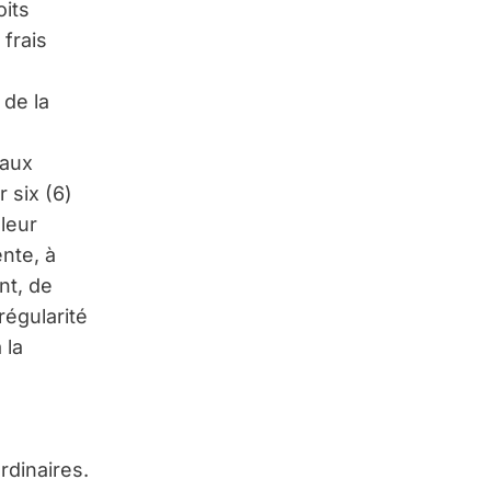
oits
 frais
de la
 aux
 six (6)
 leur
nte, à
nt, de
régularité
 la
s
rdinaires.