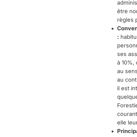
adminis
être no
règles 
Convent
:
habitu
personn
ses ass
à 10%, o
au sens
au cont
il est 
quelqu
Foresti
courant
elle le
Princip