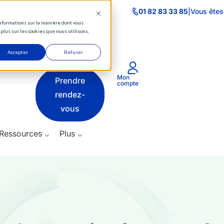
⌵
01 82 83 33 85
|
Vous êtes
 informations sur la manière dont vous
Actifs
plus sur les cookies que nous utilisons,
Comparer
⌵
Accepter
les produits
Refuser
Produits
Mon
Prendre
⌵
compte
rendez-
Ressources
vous
⌵
Ressources ⌵
Plus ⌵
Plus
⌵