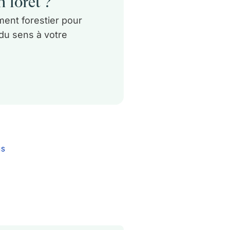
 forêt ?
ent forestier pour
 du sens à votre
NS