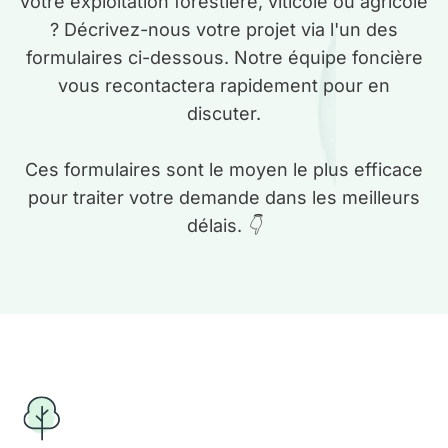
votre exploitation forestière, viticole ou agricole
? Décrivez-nous votre projet via l'un des
Guides gratuits
formulaires ci-dessous. Notre équipe foncière
vous recontactera rapidement pour en
discuter.
Qui sommes-nous ?
Mon compte
Ces formulaires sont le moyen le plus efficace
pour traiter votre demande dans les meilleurs
Comparer les produits
délais. 👇
Prendre rendez-vous