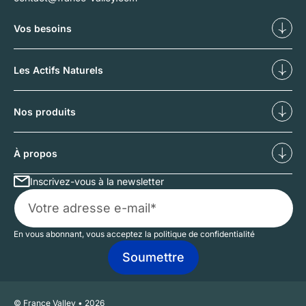
Vos besoins
Diversifier
Déf
Les Actifs Naturels
Nos forêts
No
Nos produits
Investissements forestiers
Inv
À propos
Inscrivez-vous à la newsletter
Qui sommes-nous ?
No
En vous abonnant, vous acceptez la politique de confidentialité
© France Valley • 2026