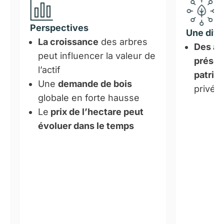
Perspectives
Une dive
La croissance
des arbres
Des ac
peut influencer la valeur de
présen
l’actif
patrim
Une
demande de bois
privés
globale en forte hausse
Le
prix de l’hectare peut
évoluer dans le temps