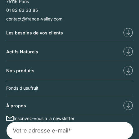
75116 Paris
01 82 83 33 85
contact@france-valley.com
Les besoins de vos clients
Diversifier
Déf
Actifs Naturels
Nos forêts
No
Nos produits
Investissements forestiers
Inv
Fonds d’usufruit
À propos
Inscrivez-vous à la newsletter
Qui sommes-nous ?
No