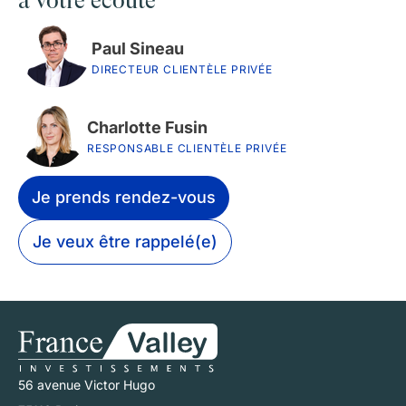
à votre écoute
Paul Sineau
DIRECTEUR CLIENTÈLE PRIVÉE
Charlotte Fusin
RESPONSABLE CLIENTÈLE PRIVÉE
Je prends rendez-vous
Je veux être rappelé(e)
56 avenue Victor Hugo